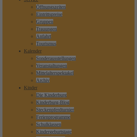
Öffnungszeiten
Eintrittspreise
Gruppen
Trauungen
Anfahrt
Tourismus
Kalender
Sonderausstellungen
Veranstaltungen
Mittelalterspektakel
Archiv
Kinder
Die Kinderburg
Kinderburg-Blog
Steckenpferdturnier
Ferienprogramme
Schulklassen
Kindergeburtstage