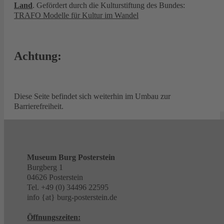
Land
. Gefördert durch die Kulturstiftung des Bundes:
TRAFO Modelle für Kultur im Wandel
Achtung:
Diese Seite befindet sich weiterhin im Umbau zur
Barrierefreiheit.
Museum Burg Posterstein
Burgberg 1
04626 Posterstein
Tel. +49 (0) 34496 22595
info {at} burg-posterstein.de
Öffnungszeiten: