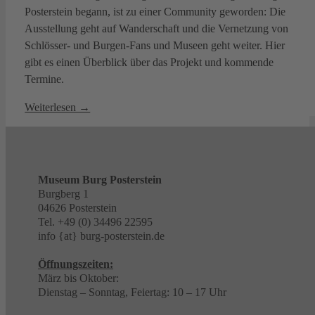
Posterstein begann, ist zu einer Community geworden: Die
Ausstellung geht auf Wanderschaft und die Vernetzung von
Schlösser- und Burgen-Fans und Museen geht weiter. Hier
gibt es einen Überblick über das Projekt und kommende
Termine.
Weiterlesen →
Museum Burg Posterstein
Burgberg 1
04626 Posterstein
Tel. +49 (0) 34496 22595
info {at} burg-posterstein.de
Öffnungszeiten:
März bis Oktober:
Dienstag – Sonntag, Feiertag: 10 – 17 Uhr