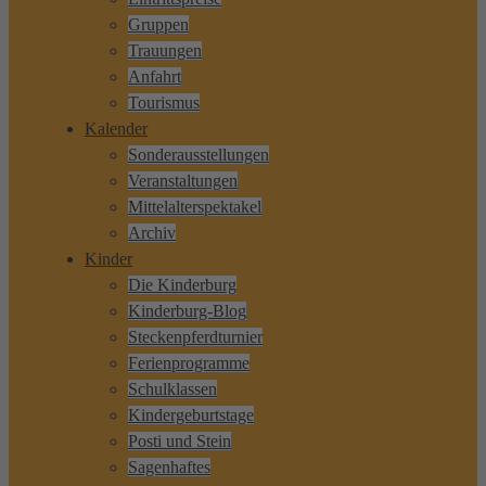
Gruppen
Trauungen
Anfahrt
Tourismus
Kalender
Sonderausstellungen
Veranstaltungen
Mittelalterspektakel
Archiv
Kinder
Die Kinderburg
Kinderburg-Blog
Steckenpferdturnier
Ferienprogramme
Schulklassen
Kindergeburtstage
Posti und Stein
Sagenhaftes