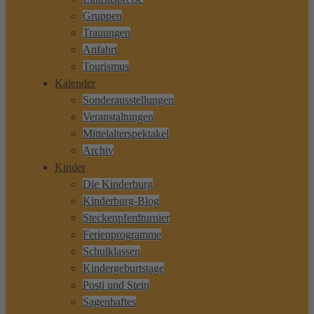
Gruppen
Trauungen
Anfahrt
Tourismus
Kalender
Sonderausstellungen
Veranstaltungen
Mittelalterspektakel
Archiv
Kinder
Die Kinderburg
Kinderburg-Blog
Steckenpferdturnier
Ferienprogramme
Schulklassen
Kindergeburtstage
Posti und Stein
Sagenhaftes