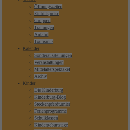
Öffnungszeiten
Eintrittspreise
Gruppen
Trauungen
Anfahrt
Tourismus
Kalender
Sonderausstellungen
Veranstaltungen
Mittelalterspektakel
Archiv
Kinder
Die Kinderburg
Kinderburg-Blog
Steckenpferdturnier
Ferienprogramme
Schulklassen
Kindergeburtstage