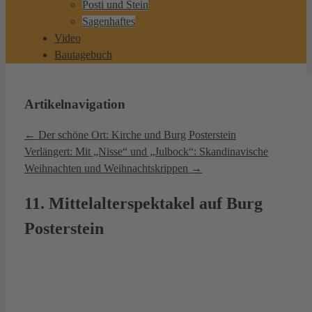
Posti und Stein
Sagenhaftes
Video
Bautagebuch
Artikelnavigation
←
Der schöne Ort: Kirche und Burg Posterstein
Verlängert: Mit „Nisse“ und „Julbock“: Skandinavische
Weihnachten und Weihnachtskrippen
→
11. Mittelalterspektakel auf Burg
Posterstein