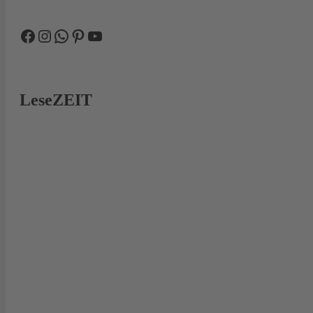
Facebook
Instagram
WhatsApp
Pinterest
YouTube
LeseZEIT