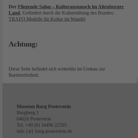
Der
Fliegende Salon – Kulturaustausch im Altenburger
Land
. Gefördert durch die Kulturstiftung des Bundes:
TRAFO Modelle für Kultur im Wandel
Achtung:
Diese Seite befindet sich weiterhin im Umbau zur
Barrierefreiheit.
Museum Burg Posterstein
Burgberg 1
04626 Posterstein
Tel. +49 (0) 34496 22595
info {at} burg-posterstein.de