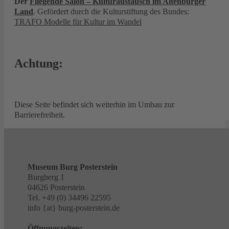
Der
Fliegende Salon – Kulturaustausch im Altenburger
Land
. Gefördert durch die Kulturstiftung des Bundes:
TRAFO Modelle für Kultur im Wandel
Achtung:
Diese Seite befindet sich weiterhin im Umbau zur
Barrierefreiheit.
Museum Burg Posterstein
Burgberg 1
04626 Posterstein
Tel. +49 (0) 34496 22595
info {at} burg-posterstein.de
Öffnungszeiten: