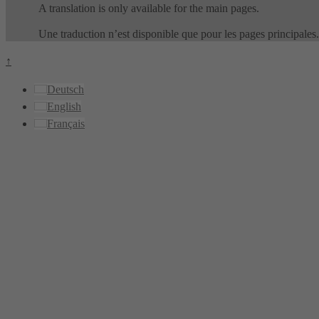
A translation is only available for the main pages.
Une traduction n’est disponible que pour les pages principales.
↑
Deutsch
English
Français