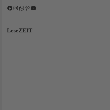
Facebook
Instagram
WhatsApp
Pinterest
YouTube
LeseZEIT