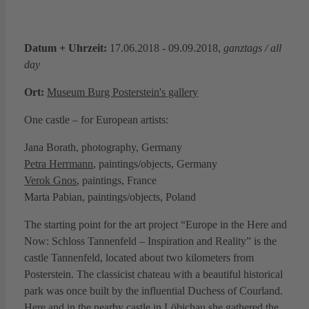
Datum + Uhrzeit:
17.06.2018 - 09.09.2018,
ganztags / all
day
Ort:
Museum Burg Posterstein's gallery
One castle – for European artists:
Jana Borath, photography, Germany
Petra Herrmann
, paintings/objects, Germany
Verok Gnos
, paintings, France
Marta Pabian, paintings/objects, Poland
The starting point for the art project “Europe in the Here and
Now: Schloss Tannenfeld – Inspiration and Reality” is the
castle Tannenfeld, located about two kilometers from
Posterstein. The classicist chateau with a beautiful historical
park was once built by the influential Duchess of Courland.
Here and in the nearby castle in Löbichau she gathered the