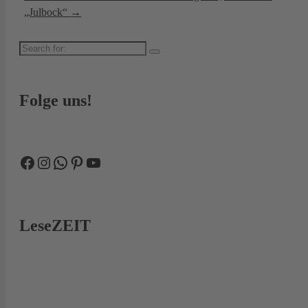
„Julbock“
→
Search
for:
Folge uns!
Facebook
Instagram
WhatsApp
Pinterest
YouTube
LeseZEIT