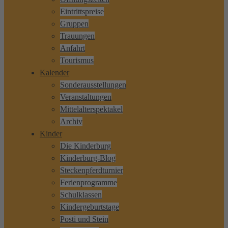
Eintrittspreise
Gruppen
Trauungen
Anfahrt
Tourismus
Kalender
Sonderausstellungen
Veranstaltungen
Mittelalterspektakel
Archiv
Kinder
Die Kinderburg
Kinderburg-Blog
Steckenpferdturnier
Ferienprogramme
Schulklassen
Kindergeburtstage
Posti und Stein