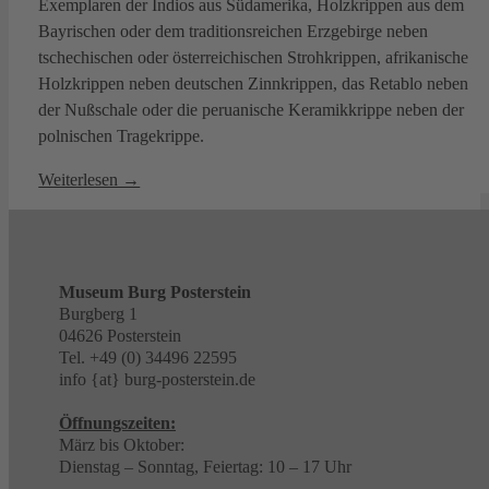
Exemplaren der Indios aus Südamerika, Holzkrippen aus dem
Bayrischen oder dem traditionsreichen Erzgebirge neben
tschechischen oder österreichischen Strohkrippen, afrikanische
Holzkrippen neben deutschen Zinnkrippen, das Retablo neben
der Nußschale oder die peruanische Keramikkrippe neben der
polnischen Tragekrippe.
Weiterlesen →
Museum Burg Posterstein
Burgberg 1
04626 Posterstein
Tel. +49 (0) 34496 22595
info {at} burg-posterstein.de
Öffnungszeiten:
März bis Oktober:
Dienstag – Sonntag, Feiertag: 10 – 17 Uhr