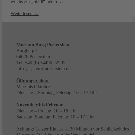
wuchs zur „Stadt“ heran …
Weiterlesen →
Museum Burg Posterstein
Burgberg 1
04626 Posterstein
Tel. +49 (0) 34496 22595
info {at} burg-posterstein.de
Öffnungszeiten:
März bis Oktober:
Dienstag – Sonntag, Feiertag: 10 – 17 Uhr
November bis Februar
Dienstag – Freitag: 10 – 16 Uhr
Samstag, Sonntag, Feiertag: 10 – 17 Uhr
Achtung: Letzter Einlass ist 30 Minuten vor Schließzeit des
Museums. Wir bitten um Ihr Verständnis!