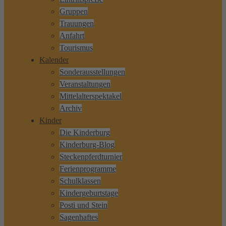
Gruppen
Trauungen
Anfahrt
Tourismus
Kalender
Sonderausstellungen
Veranstaltungen
Mittelalterspektakel
Archiv
Kinder
Die Kinderburg
Kinderburg-Blog
Steckenpferdturnier
Ferienprogramme
Schulklassen
Kindergeburtstage
Posti und Stein
Sagenhaftes