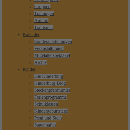
Gruppen
Trauungen
Anfahrt
Tourismus
Kalender
Sonderausstellungen
Veranstaltungen
Mittelalterspektakel
Archiv
Kinder
Die Kinderburg
Kinderburg-Blog
Steckenpferdturnier
Ferienprogramme
Schulklassen
Kindergeburtstage
Posti und Stein
Sagenhaftes