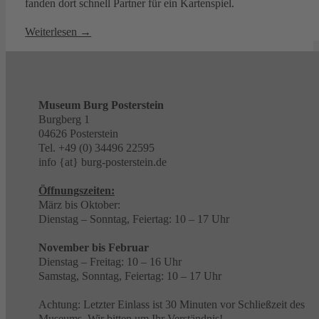
fanden dort schnell Partner für ein Kartenspiel.
Weiterlesen →
Museum Burg Posterstein
Burgberg 1
04626 Posterstein
Tel. +49 (0) 34496 22595
info {at} burg-posterstein.de
Öffnungszeiten:
März bis Oktober:
Dienstag – Sonntag, Feiertag: 10 – 17 Uhr
November bis Februar
Dienstag – Freitag: 10 – 16 Uhr
Samstag, Sonntag, Feiertag: 10 – 17 Uhr
Achtung: Letzter Einlass ist 30 Minuten vor Schließzeit des
Museums. Wir bitten um Ihr Verständnis!