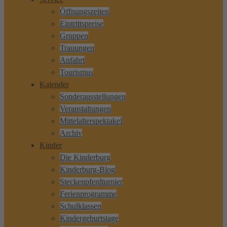
Öffnungszeiten
Eintrittspreise
Gruppen
Trauungen
Anfahrt
Tourismus
Kalender
Sonderausstellungen
Veranstaltungen
Mittelalterspektakel
Archiv
Kinder
Die Kinderburg
Kinderburg-Blog
Steckenpferdturnier
Ferienprogramme
Schulklassen
Kindergeburtstage