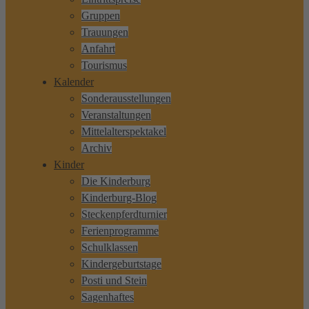
Gruppen
Trauungen
Anfahrt
Tourismus
Kalender
Sonderausstellungen
Veranstaltungen
Mittelalterspektakel
Archiv
Kinder
Die Kinderburg
Kinderburg-Blog
Steckenpferdturnier
Ferienprogramme
Schulklassen
Kindergeburtstage
Posti und Stein
Sagenhaftes