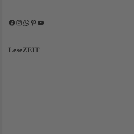
Facebook
Instagram
WhatsApp
Pinterest
YouTube
LeseZEIT