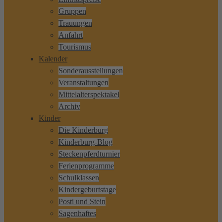
Gruppen
Trauungen
Anfahrt
Tourismus
Kalender
Sonderausstellungen
Veranstaltungen
Mittelalterspektakel
Archiv
Kinder
Die Kinderburg
Kinderburg-Blog
Steckenpferdturnier
Ferienprogramme
Schulklassen
Kindergeburtstage
Posti und Stein
Sagenhaftes