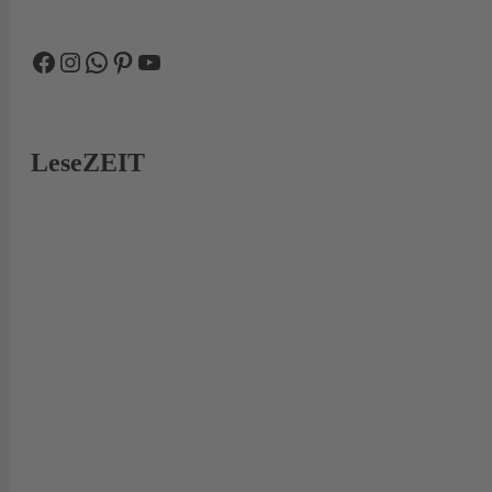
Facebook
Instagram
WhatsApp
Pinterest
YouTube
LeseZEIT