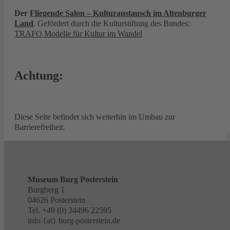
Der
Fliegende Salon – Kulturaustausch im Altenburger
Land
. Gefördert durch die Kulturstiftung des Bundes:
TRAFO Modelle für Kultur im Wandel
Achtung:
Diese Seite befindet sich weiterhin im Umbau zur
Barrierefreiheit.
Museum Burg Posterstein
Burgberg 1
04626 Posterstein
Tel. +49 (0) 34496 22595
info {at} burg-posterstein.de