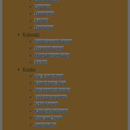
Gruppen
Trauungen
Anfahrt
Tourismus
Kalender
Sonderausstellungen
Veranstaltungen
Mittelalterspektakel
Archiv
Kinder
Die Kinderburg
Kinderburg-Blog
Steckenpferdturnier
Ferienprogramme
Schulklassen
Kindergeburtstage
Posti und Stein
Sagenhaftes