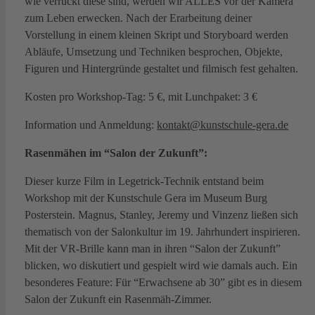
wie verrückt diese sind, werden wir ALLES vor der Kamera
zum Leben erwecken. Nach der Erarbeitung deiner
Vorstellung in einem kleinen Skript und Storyboard werden
Abläufe, Umsetzung und Techniken besprochen, Objekte,
Figuren und Hintergründe gestaltet und filmisch fest gehalten.
Kosten pro Workshop-Tag: 5 €, mit Lunchpaket: 3 €
Information und Anmeldung:
kontakt@kunstschule-gera.de
Rasenmähen im “Salon der Zukunft”:
Dieser kurze Film in Legetrick-Technik entstand beim
Workshop mit der Kunstschule Gera im Museum Burg
Posterstein. Magnus, Stanley, Jeremy und Vinzenz ließen sich
thematisch von der Salonkultur im 19. Jahrhundert inspirieren.
Mit der VR-Brille kann man in ihren “Salon der Zukunft”
blicken, wo diskutiert und gespielt wird wie damals auch. Ein
besonderes Feature: Für “Erwachsene ab 30” gibt es in diesem
Salon der Zukunft ein Rasenmäh-Zimmer.