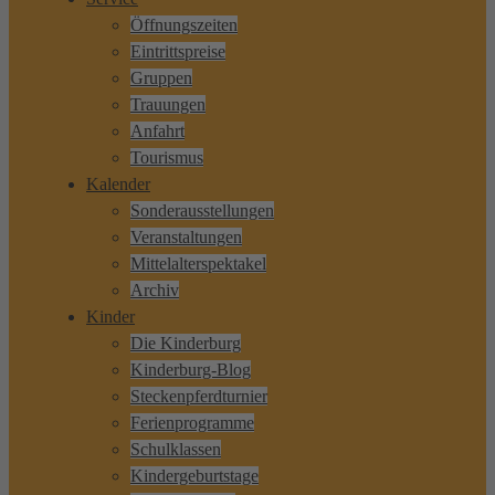
Öffnungszeiten
Eintrittspreise
Gruppen
Trauungen
Anfahrt
Tourismus
Kalender
Sonderausstellungen
Veranstaltungen
Mittelalterspektakel
Archiv
Kinder
Die Kinderburg
Kinderburg-Blog
Steckenpferdturnier
Ferienprogramme
Schulklassen
Kindergeburtstage