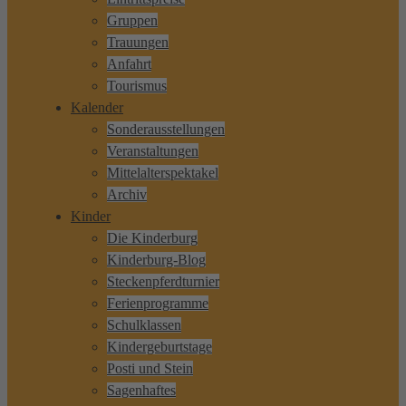
Gruppen
Trauungen
Anfahrt
Tourismus
Kalender
Sonderausstellungen
Veranstaltungen
Mittelalterspektakel
Archiv
Kinder
Die Kinderburg
Kinderburg-Blog
Steckenpferdturnier
Ferienprogramme
Schulklassen
Kindergeburtstage
Posti und Stein
Sagenhaftes