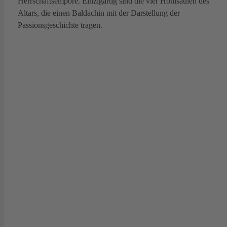
Herrschaftsempore. Einzigartig sind die vier Hohlsäulen des
Altars, die einen Baldachin mit der Darstellung der
Passionsgeschichte tragen.