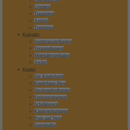
Gruppen
Trauungen
Anfahrt
Tourismus
Kalender
Sonderausstellungen
Veranstaltungen
Mittelalterspektakel
Archiv
Kinder
Die Kinderburg
Kinderburg-Blog
Steckenpferdturnier
Ferienprogramme
Schulklassen
Kindergeburtstage
Posti und Stein
Sagenhaftes