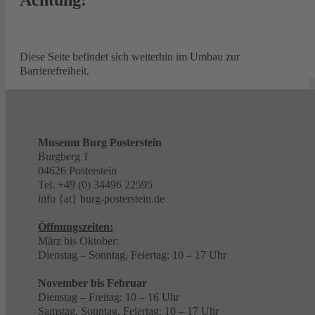
Diese Seite befindet sich weiterhin im Umbau zur
Barrierefreiheit.
Museum Burg Posterstein
Burgberg 1
04626 Posterstein
Tel. +49 (0) 34496 22595
info {at} burg-posterstein.de
Öffnungszeiten:
März bis Oktober:
Dienstag – Sonntag, Feiertag: 10 – 17 Uhr
November bis Februar
Dienstag – Freitag: 10 – 16 Uhr
Samstag, Sonntag, Feiertag: 10 – 17 Uhr