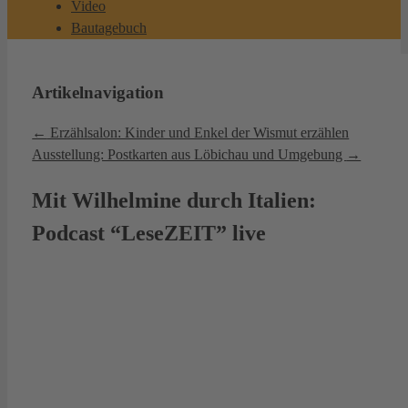
Video
Bautagebuch
Artikelnavigation
←
Erzählsalon: Kinder und Enkel der Wismut erzählen
Ausstellung: Postkarten aus Löbichau und Umgebung
→
Mit Wilhelmine durch Italien:
Podcast “LeseZEIT” live