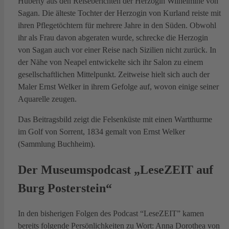
Huberty aus den Reiseberichten der Herzogin Wilhelmine von
Sagan. Die älteste Tochter der Herzogin von Kurland reiste mit
ihren Pflegetöchtern für mehrere Jahre in den Süden. Obwohl
ihr als Frau davon abgeraten wurde, schrecke die Herzogin
von Sagan auch vor einer Reise nach Sizilien nicht zurück. In
der Nähe von Neapel entwickelte sich ihr Salon zu einem
gesellschaftlichen Mittelpunkt. Zeitweise hielt sich auch der
Maler Ernst Welker in ihrem Gefolge auf, wovon einige seiner
Aquarelle zeugen.
Das Beitragsbild zeigt die Felsenküste mit einen Wartthurme
im Golf von Sorrent, 1834 gemalt von Ernst Welker
(Sammlung Buchheim).
Der Museumspodcast „LeseZEIT auf
Burg Posterstein“
In den bisherigen Folgen des Podcast “LeseZEIT” kamen
bereits folgende Persönlichkeiten zu Wort: Anna Dorothea von