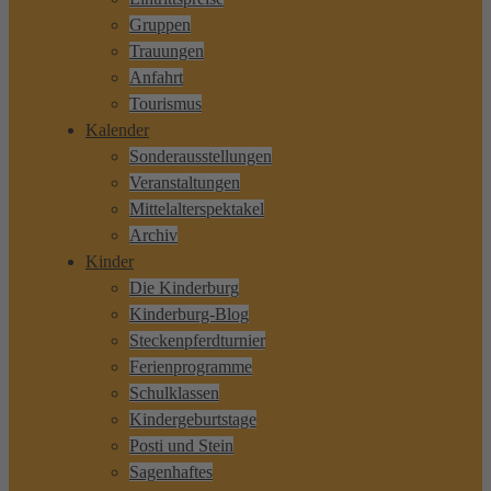
Gruppen
Trauungen
Anfahrt
Tourismus
Kalender
Sonderausstellungen
Veranstaltungen
Mittelalterspektakel
Archiv
Kinder
Die Kinderburg
Kinderburg-Blog
Steckenpferdturnier
Ferienprogramme
Schulklassen
Kindergeburtstage
Posti und Stein
Sagenhaftes