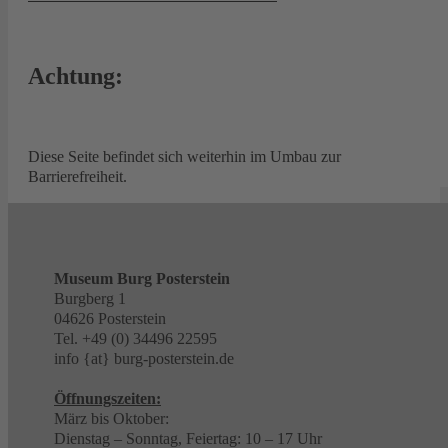
Achtung:
Diese Seite befindet sich weiterhin im Umbau zur
Barrierefreiheit.
Museum Burg Posterstein
Burgberg 1
04626 Posterstein
Tel. +49 (0) 34496 22595
info {at} burg-posterstein.de
Öffnungszeiten:
März bis Oktober:
Dienstag – Sonntag, Feiertag: 10 – 17 Uhr