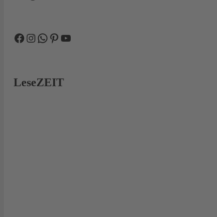
Facebook
Instagram
WhatsApp
Pinterest
YouTube
LeseZEIT