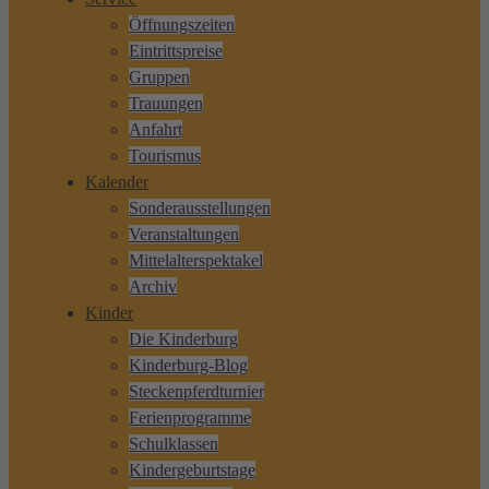
Öffnungszeiten
Eintrittspreise
Gruppen
Trauungen
Anfahrt
Tourismus
Kalender
Sonderausstellungen
Veranstaltungen
Mittelalterspektakel
Archiv
Kinder
Die Kinderburg
Kinderburg-Blog
Steckenpferdturnier
Ferienprogramme
Schulklassen
Kindergeburtstage